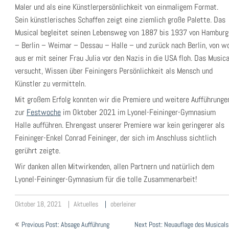
Maler und als eine Künstlerpersönlichkeit von einmaligem Format.
Sein künstlerisches Schaffen zeigt eine ziemlich große Palette. Das
Musical begleitet seinen Lebensweg von 1887 bis 1937 von Hamburg
– Berlin – Weimar – Dessau – Halle – und zurück nach Berlin, von w
aus er mit seiner Frau Julia vor den Nazis in die USA floh. Das Musica
versucht, Wissen über Feiningers Persönlichkeit als Mensch und
Künstler zu vermitteln.
Mit großem Erfolg konnten wir die Premiere und weitere Aufführunge
zur
Festwoche
im Oktober 2021 im Lyonel-Feininger-Gymnasium
Halle aufführen. Ehrengast unserer Premiere war kein geringerer als
Feininger-Enkel Conrad Feininger, der sich im Anschluss sichtlich
gerührt zeigte.
Wir danken allen Mitwirkenden, allen Partnern und natürlich dem
Lyonel-Feininger-Gymnasium für die tolle Zusammenarbeit!
Oktober 18, 2021
Aktuelles
oberleiner
Beitragsnavigation
Previous Post: Absage Aufführung
Next Post: Neuauflage des Musicals