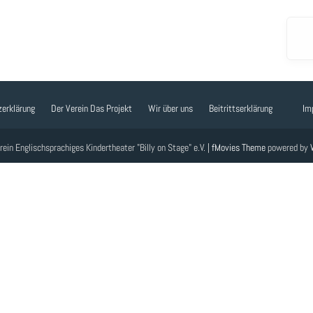
erklärung
Der Verein
Das Projekt
Wir über uns
Beitrittserklärung
Im
ein Englischsprachiges Kindertheater "Billy on Stage" e.V. |
fMovies Theme
powered by