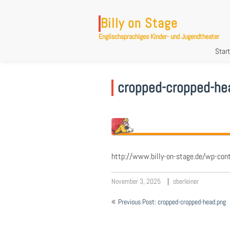
Skip
to
Billy on Stage
content
Englischsprachiges Kinder- und Jugendtheater
Start
cropped-cropped-he
http://www.billy-on-stage.de/wp-con
November 3, 2025
oberleiner
Beitragsnavigation
Previous Post: cropped-cropped-head.png