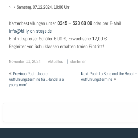
Samstag, 07.12.2024, 10:00 Uhr
Kartenbestellungen unter
0345 – 523 68 08
oder per E-Mail:
info@billy-on-stage.de
Eintrittspreise: Schüler 6,00 €, Erwachsene 12,00 €
Begleiter von Schulklassen erhalten freien Eintritt!
November 11, 2024
Aktuelles
oberleiner
Beitragsnavigation
Previous Post: Unsere
Next Post: La Belle and the Beast –
Aufführungstermine für „Handel a a
Aufführungstermine
young man“