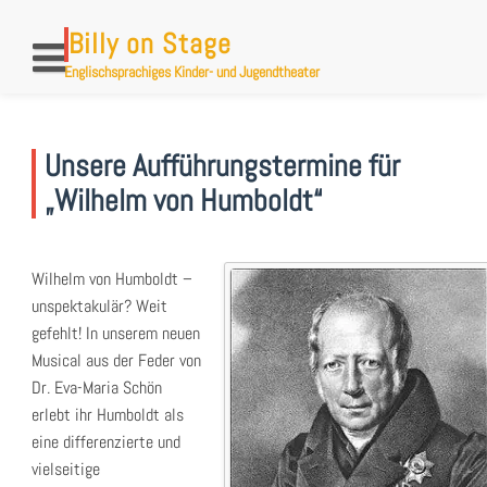
Skip
to
Billy on Stage
content
Englischsprachiges Kinder- und Jugendtheater
Unsere Aufführungstermine für
„Wilhelm von Humboldt“
Wilhelm von Humboldt –
unspektakulär? Weit
gefehlt! In unserem neuen
Musical aus der Feder von
Dr. Eva-Maria Schön
erlebt ihr Humboldt als
eine differenzierte und
vielseitige